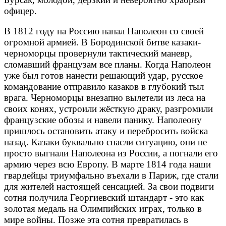
офицер.
В 1812 году на Россию напал Наполеон со своей
огромной армией. В Бородинской битве казаки-
черноморцы провернули тактический маневр,
сломавший французам все планы. Когда Наполеон
уже был готов нанести решающий удар, русское
командование отправило казаков в глубокий тыл
врага. Черноморцы внезапно вылетели из леса на
своих конях, устроили жёсткую драку, разгромили
французские обозы и навели панику. Наполеону
пришлось остановить атаку и перебросить войска
назад. Казаки буквально спасли ситуацию, они не
просто выгнали Наполеона из России, а погнали его
армию через всю Европу. В марте 1814 года наши
гвардейцы триумфально въехали в Париж, где стали
для жителей настоящей сенсацией. За свои подвиги
сотня получила Георгиевский штандарт - это как
золотая медаль на Олимпийских играх, только в
мире войны. Позже эта сотня превратилась в