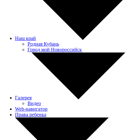
Наш край
Родная Кубань
Город мой Новороссийск
Галерея
Видео
Web-навигатор
Права ребенка