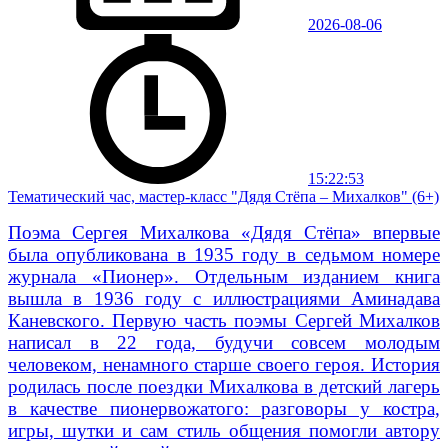
2026-08-06
15:22:53
Тематический час, мастер-класс "Дядя Стёпа – Михалков" (6+)
Поэма Сергея Михалкова «Дядя Стёпа» впервые
была опубликована в 1935 году в седьмом номере
журнала «Пионер». Отдельным изданием книга
вышла в 1936 году с иллюстрациями Аминадава
Каневского. Первую часть поэмы Сергей Михалков
написал в 22 года, будучи совсем молодым
человеком, ненамного старше своего героя. История
родилась после поездки Михалкова в детский лагерь
в качестве пионервожатого: разговоры у костра,
игры, шутки и сам стиль общения помогли автору