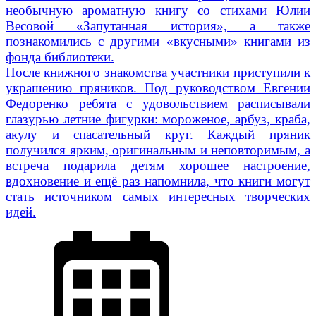
необычную ароматную книгу со стихами Юлии
Весовой «Запутанная история», а также
познакомились с другими «вкусными» книгами из
фонда библиотеки.
После книжного знакомства участники приступили к
украшению пряников. Под руководством Евгении
Федоренко ребята с удовольствием расписывали
глазурью летние фигурки: мороженое, арбуз, краба,
акулу и спасательный круг. Каждый пряник
получился ярким, оригинальным и неповторимым, а
встреча подарила детям хорошее настроение,
вдохновение и ещё раз напомнила, что книги могут
стать источником самых интересных творческих
идей.