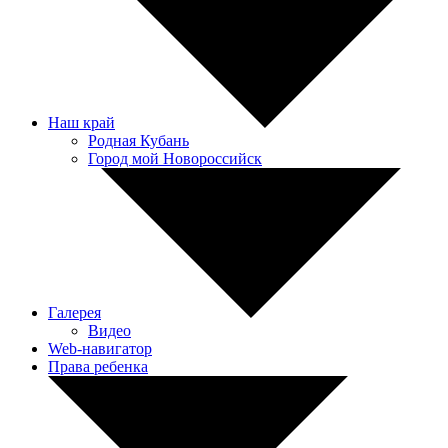
Наш край
Родная Кубань
Город мой Новороссийск
Галерея
Видео
Web-навигатор
Права ребенка