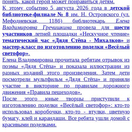
понять, какой герой может понравиться детям.
К этому событию 5 августа 2026 года в
детской
библиотеке-филиале № 8
им. Н. Островского (ул.
Мефодиевская, 118б) библиотекарь
Елена
Владимировна Гречишкина
провела для
шести
участников
летней площадки «Нескучное чтение»
тематический час «Дядя Стёпа - Михалков»
и
мастер-класс по изготовлению поделки «Весёлый
светофор»
.
Елена Владимировна прочитала ребятам отрывок из
поэмы «Дядя Стёпа» и показала иллюстрации из
разных изданий этого произведения. Затем дети
посмотрели мультфильм «Дядя Стёпа» и приняли
участие в викторине по правилам дорожного
движения «Правила пешеходов».
После этого юные творцы приступили к
изготовлению поделки «Весёлый светофор»: кто-то
использовал коробочки, кто-то - втулки, цветную
бумагу, клей и карандаши. Все ребята ушли домой с
красивыми поделками.