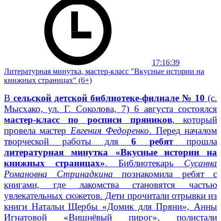
17:16:39
Литературная минутка, мастер-класс "Вкусные истории на
книжных страницах" (6+)
В
сельской детской библиотеке-филиале № 10
(с.
Мысхако, ул. Г. Соколова, 7) 6 августа состоялся
мастер-класс по росписи пряников
, который
провела мастер
Евгения Федоренко
. Перед началом
творческой работы для
6 ребят
прошла
литературная минутка «Вкусные истории на
книжных страницах»
. Библиотекарь
Сусанна
Романовна Стринадкина
познакомила ребят с
книгами, где лакомства становятся частью
увлекательных сюжетов. Дети прочитали отрывки из
книги Натальи Щербы «Домик для Пряни», Анны
Игнатовой «Вишнёвый пирог», полистали