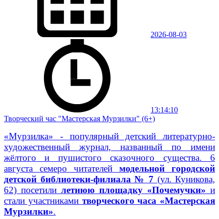
2026-08-03
13:14:10
Творческий час "Мастерская Мурзилки" (6+)
«Мурзилка» - популярный детский литературно-
художественный журнал, названный по имени
жёлтого и пушистого сказочного существа. 6
августа семеро читателей
модельной городской
детской библиотеки-филиала № 7
(ул. Куникова,
62) посетили
летнюю площадку «Почемучки»
и
стали участниками
творческого часа «Мастерская
Мурзилки»
.