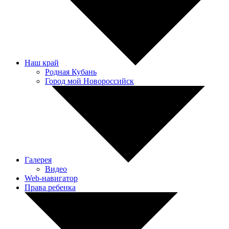
Наш край
Родная Кубань
Город мой Новороссийск
Галерея
Видео
Web-навигатор
Права ребенка