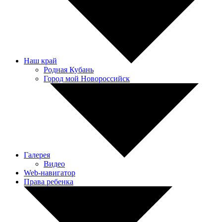
Наш край
Родная Кубань
Город мой Новороссийск
Галерея
Видео
Web-навигатор
Права ребенка