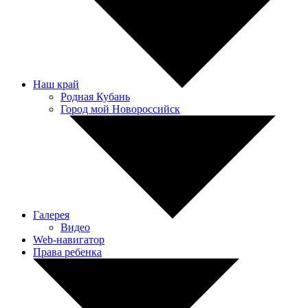
Наш край
Родная Кубань
Город мой Новороссийск
Галерея
Видео
Web-навигатор
Права ребенка