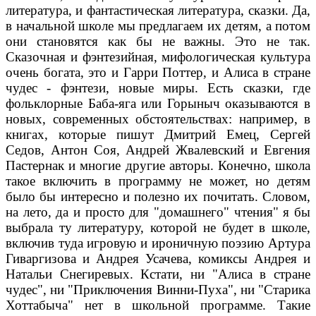
литература, и фантастическая литература, сказки. Да,
в начальной школе мы предлагаем их детям, а потом
они становятся как бы не важны. Это не так.
Сказочная и фэнтезийная, мифологическая культура
очень богата, это и Гарри Поттер, и Алиса в стране
чудес - фэнтези, новые миры. Есть сказки, где
фольклорные Баба-яга или Горыныч оказываются в
новых, современных обстоятельствах: например, в
книгах, которые пишут Дмитрий Емец, Сергей
Седов, Антон Соя, Андрей Жвалевский и Евгения
Пастернак и многие другие авторы. Конечно, школа
такое включить в программу не может, но детям
было бы интересно и полезно их почитать. Словом,
на лето, да и просто для "домашнего" чтения" я бы
выбрала ту литературу, которой не будет в школе,
включив туда игровую и ироничную поэзию Артура
Гиваргизова и Андрея Усачева, комиксы Андрея и
Натальи Снегиревых. Кстати, ни "Алиса в стране
чудес", ни "Приключения Винни-Пуха", ни "Старика
Хоттабыча" нет в школьной программе. Такие