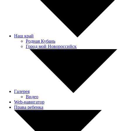
Наш край
Родная Кубань
Город мой Новороссийск
Галерея
Видео
Web-навигатор
Права ребенка