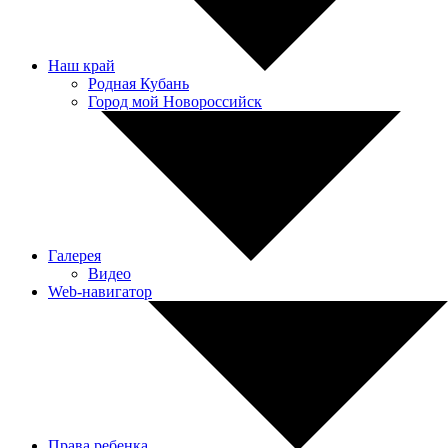
Наш край
Родная Кубань
Город мой Новороссийск
Галерея
Видео
Web-навигатор
Права ребенка