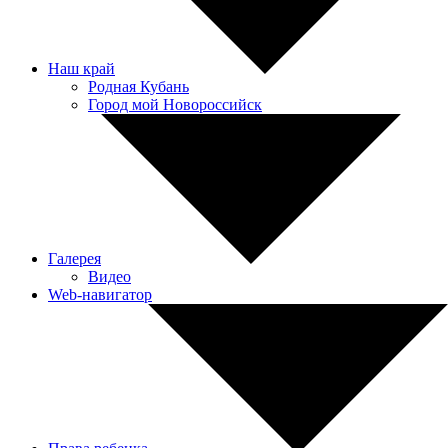
Наш край
Родная Кубань
Город мой Новороссийск
Галерея
Видео
Web-навигатор