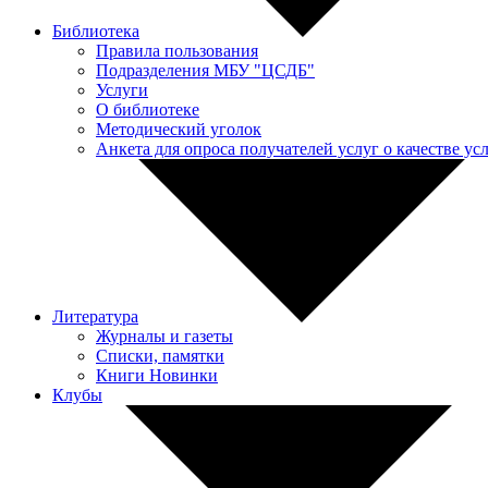
Библиотека
Правила пользования
Подразделения МБУ "ЦСДБ"
Услуги
О библиотеке
Методический уголок
Анкета для опроса получателей услуг о качестве у
Литература
Журналы и газеты
Списки, памятки
Книги Новинки
Клубы