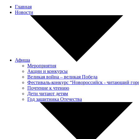
Главная
Новости
Афиша
Мероприятия
Акции и конкурсы
Великая война – великая Победа
Фестиваль-конкурс “Новороссийск - читающий гор
Почтение к чтению
Дети читают детям
Год защитника Отечества