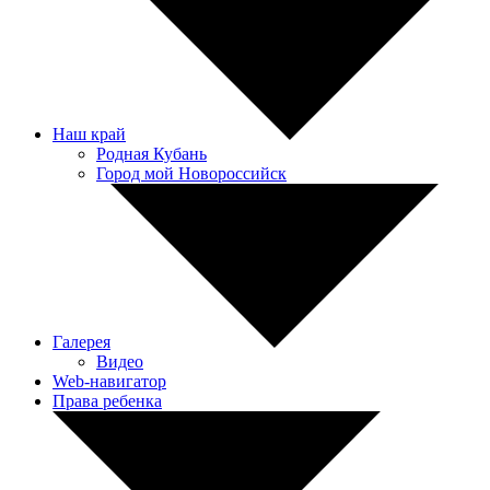
Наш край
Родная Кубань
Город мой Новороссийск
Галерея
Видео
Web-навигатор
Права ребенка