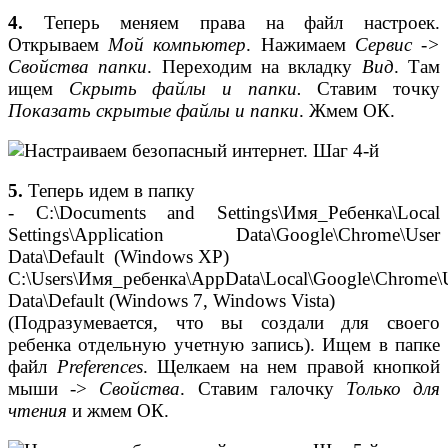
4.
Теперь меняем права на файл настроек.
Открываем
Мой компьютер
. Нажимаем
Сервис ->
Свойства папки
. Переходим на вкладку
Вид
. Там
ищем
Скрыть файлы и папки.
Ставим точку
Показать скрытые файлы и папки
. Жмем ОК.
5.
Теперь идем в папку
- C:\Documents and Settings\Имя_Ребенка\Local
Settings\Application Data\Google\Chrome\User
Data\Default (Windows XP)
C:\Users\Имя_ребенка\AppData\Local\Google\Chrome\
Data\Default (Windows 7, Windows Vista)
(Подразумевается, что вы создали для своего
ребенка отдельную учетную запись). Ищем в папке
файл
Preferences
. Щелкаем на нем правой кнопкой
мыши ->
Свойства
. Ставим галочку
Только для
чтения
и жмем ОК.