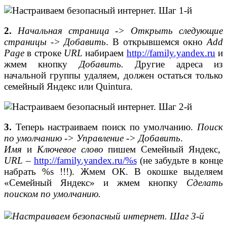
2.
Начальная страница -> Открыть следующие
страницы -> Добавить
. В открывшемся окно
Add
Page
в строке
URL
набираем
http://family.yandex.ru
и
жмем кнопку
Добавить.
Другие адреса из
начальной группы удаляем, должен остаться только
семейный Яндекс или Quintura.
3.
Теперь настраиваем поиск по умолчанию.
Поиск
по умолчанию -> Управление -> Добавить
.
Имя
и
Ключевое слово
пишем Семейный Яндекс,
URL
–
http://family.yandex.ru/%s
(не забудьте в конце
набрать %s !!!). Жмем ОК. В окошке выделяем
«Семейный Яндекс» и жмем кнопку
Сделать
поиском по умолчанию.