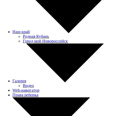
Наш край
Родная Кубань
Город мой Новороссийск
Галерея
Видео
Web-навигатор
Права ребенка