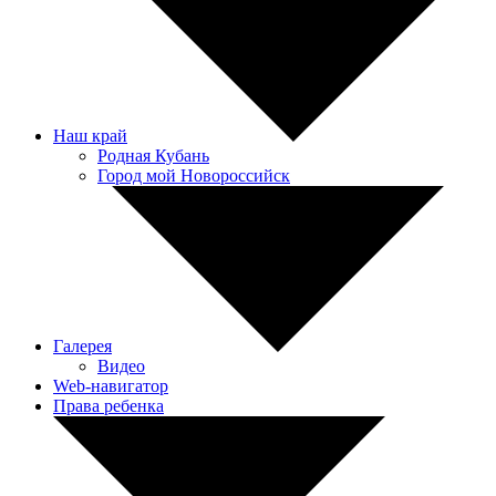
Наш край
Родная Кубань
Город мой Новороссийск
Галерея
Видео
Web-навигатор
Права ребенка