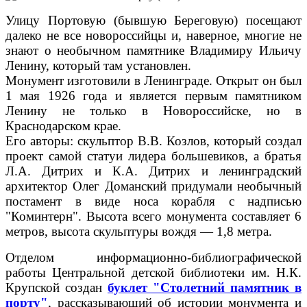
Улицу Портовую (бывшую Береговую) посещают
далеко не все новороссийцы и, наверное, многие не
знают о необычном памятнике Владимиру Ильичу
Ленину, который там установлен.
Монумент изготовили в Ленинграде. Открыт он был
1 мая 1926 года и является первым памятником
Ленину не только в Новороссийске, но в
Краснодарском крае.
Его авторы: скульптор В.В. Козлов, который создал
проект самой статуи лидера большевиков, а братья
Л.А. Дитрих и К.А. Дитрих и ленинградский
архитектор Олег Доманский придумали необычный
постамент в виде носа корабля с надписью
"Коминтерн". Высота всего монумента составляет 6
метров, высота скульптуры вождя — 1,8 метра.
Отделом информационно-библиографической
работы Центральной детской библиотеки им. Н.К.
Крупской создан
буклет "Столетний памятник в
порту"
, рассказывающий об истории монумента и