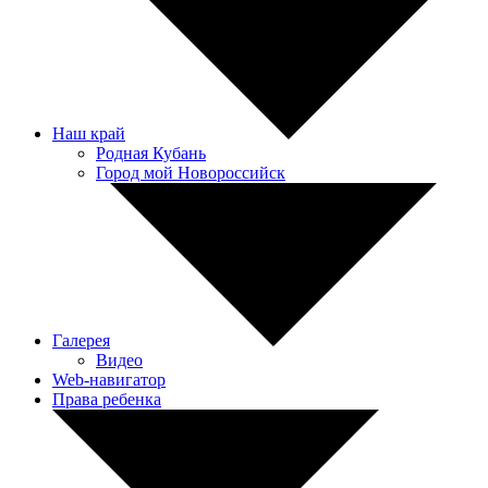
Наш край
Родная Кубань
Город мой Новороссийск
Галерея
Видео
Web-навигатор
Права ребенка