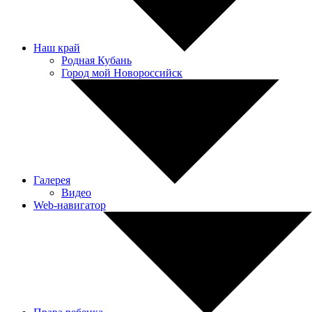
Наш край
Родная Кубань
Город мой Новороссийск
Галерея
Видео
Web-навигатор