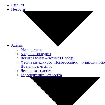
Главная
Новости
Афиша
Мероприятия
Акции и конкурсы
Великая война – великая Победа
Фестиваль-конкурс “Новороссийск - читающий гор
Почтение к чтению
Дети читают детям
Год защитника Отечества