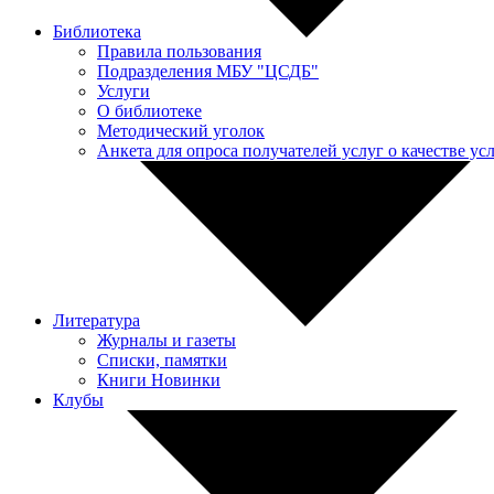
Библиотека
Правила пользования
Подразделения МБУ "ЦСДБ"
Услуги
О библиотеке
Методический уголок
Анкета для опроса получателей услуг о качестве у
Литература
Журналы и газеты
Списки, памятки
Книги Новинки
Клубы