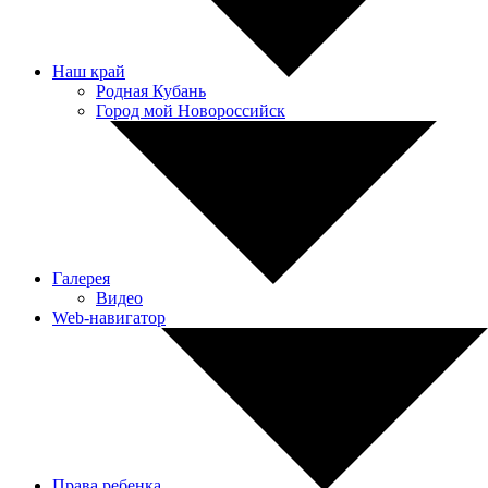
Наш край
Родная Кубань
Город мой Новороссийск
Галерея
Видео
Web-навигатор
Права ребенка