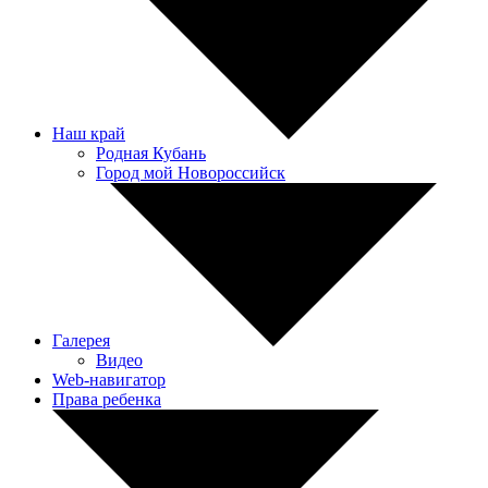
Наш край
Родная Кубань
Город мой Новороссийск
Галерея
Видео
Web-навигатор
Права ребенка