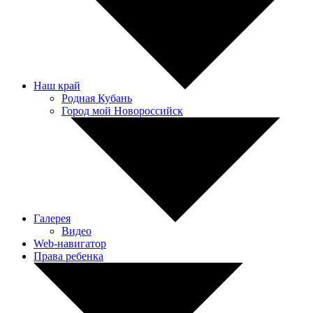
Наш край
Родная Кубань
Город мой Новороссийск
Галерея
Видео
Web-навигатор
Права ребенка