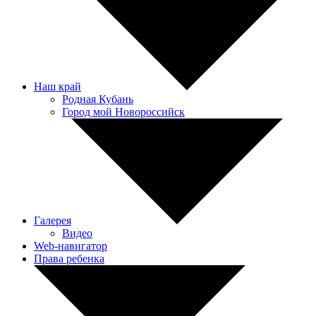
Наш край
Родная Кубань
Город мой Новороссийск
Галерея
Видео
Web-навигатор
Права ребенка