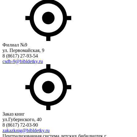
Филиал №9
ул. Первомайская, 9
8 (8617) 27-93-54
csdb-9@bibldetky.ru
Заказ книг
ул.Губернского, 40
8 (8617) 72-03-90
zakazknig@bibldetky.ru
Централизованная система детских бибилиотек г.