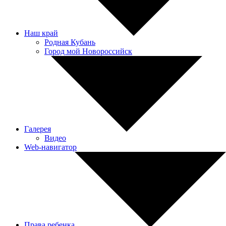
Наш край
Родная Кубань
Город мой Новороссийск
Галерея
Видео
Web-навигатор
Права ребенка