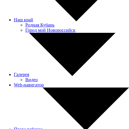
Наш край
Родная Кубань
Город мой Новороссийск
Галерея
Видео
Web-навигатор