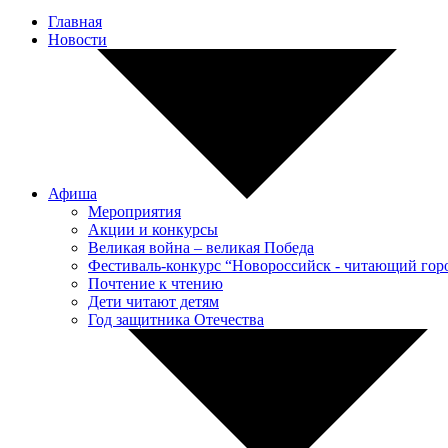
Главная
Новости
Афиша
Мероприятия
Акции и конкурсы
Великая война – великая Победа
Фестиваль-конкурс “Новороссийск - читающий гор
Почтение к чтению
Дети читают детям
Год защитника Отечества