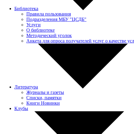
Библиотека
Правила пользования
Подразделения МБУ "ЦСДБ"
Услуги
О библиотеке
Методический уголок
Анкета для опроса получателей услуг о качестве у
Литература
Журналы и газеты
Списки, памятки
Книги Новинки
Клубы