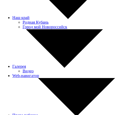
Наш край
Родная Кубань
Город мой Новороссийск
Галерея
Видео
Web-навигатор