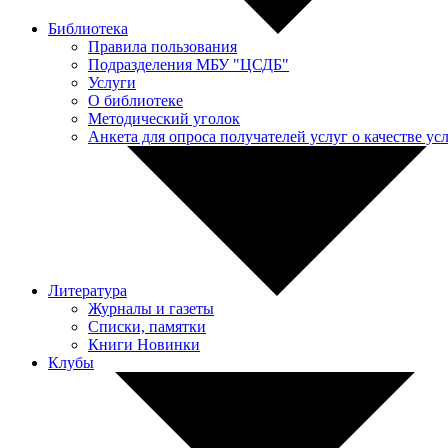
Библиотека
Правила пользования
Подразделения МБУ "ЦСДБ"
Услуги
О библиотеке
Методический уголок
Анкета для опроса получателей услуг о качестве у
Литература
Журналы и газеты
Списки, памятки
Книги Новинки
Клубы