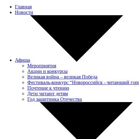
Главная
Новости
Афиша
Мероприятия
Акции и конкурсы
Великая война – великая Победа
Фестиваль-конкурс “Новороссийск - читающий гор
Почтение к чтению
Дети читают детям
Год защитника Отечества