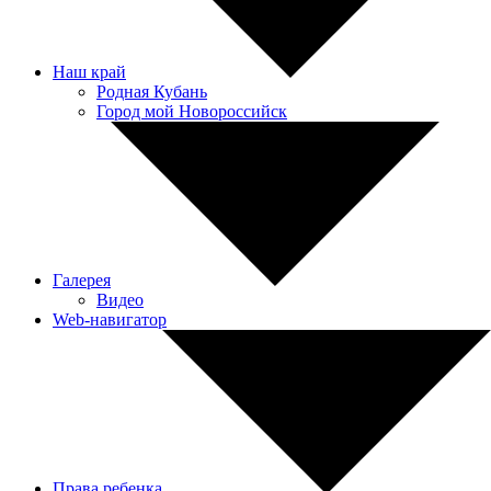
Наш край
Родная Кубань
Город мой Новороссийск
Галерея
Видео
Web-навигатор
Права ребенка