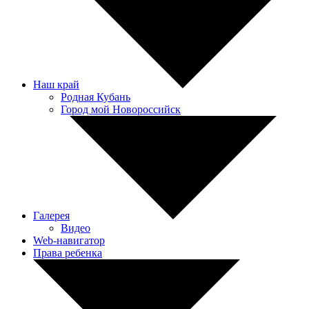
Наш край
Родная Кубань
Город мой Новороссийск
Галерея
Видео
Web-навигатор
Права ребенка