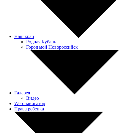
Наш край
Родная Кубань
Город мой Новороссийск
Галерея
Видео
Web-навигатор
Права ребенка