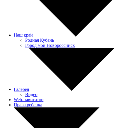
Наш край
Родная Кубань
Город мой Новороссийск
Галерея
Видео
Web-навигатор
Права ребенка