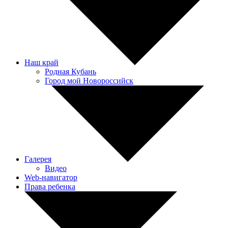
Наш край
Родная Кубань
Город мой Новороссийск
Галерея
Видео
Web-навигатор
Права ребенка