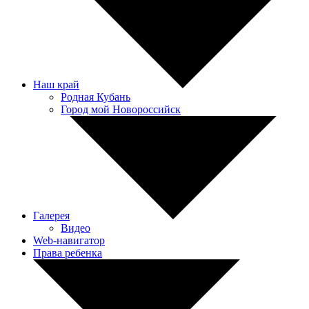
Наш край
Родная Кубань
Город мой Новороссийск
Галерея
Видео
Web-навигатор
Права ребенка