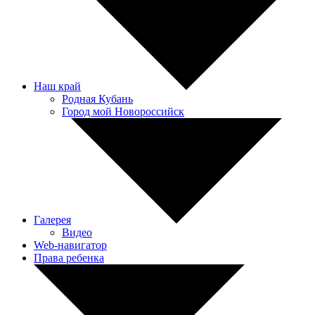
Наш край
Родная Кубань
Город мой Новороссийск
Галерея
Видео
Web-навигатор
Права ребенка