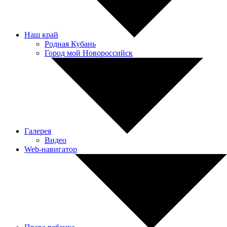
Наш край
Родная Кубань
Город мой Новороссийск
Галерея
Видео
Web-навигатор