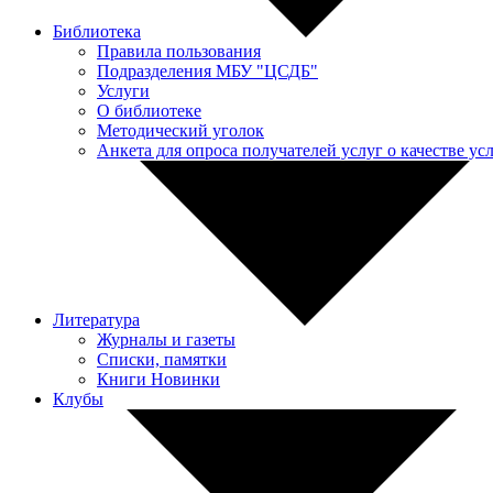
Библиотека
Правила пользования
Подразделения МБУ "ЦСДБ"
Услуги
О библиотеке
Методический уголок
Анкета для опроса получателей услуг о качестве у
Литература
Журналы и газеты
Списки, памятки
Книги Новинки
Клубы