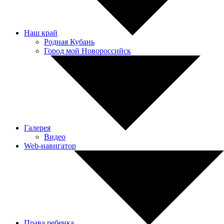
Наш край
Родная Кубань
Город мой Новороссийск
Галерея
Видео
Web-навигатор
Права ребенка