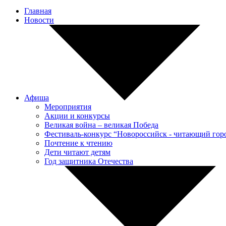
Главная
Новости
Афиша
Мероприятия
Акции и конкурсы
Великая война – великая Победа
Фестиваль-конкурс “Новороссийск - читающий гор
Почтение к чтению
Дети читают детям
Год защитника Отечества