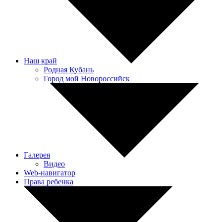
Наш край
Родная Кубань
Город мой Новороссийск
Галерея
Видео
Web-навигатор
Права ребенка