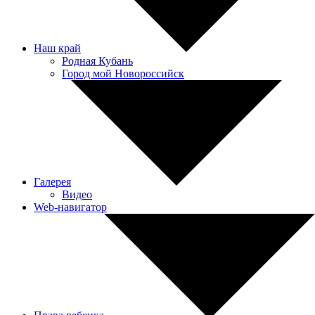
Наш край
Родная Кубань
Город мой Новороссийск
Галерея
Видео
Web-навигатор