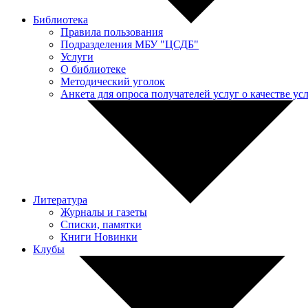
Библиотека
Правила пользования
Подразделения МБУ "ЦСДБ"
Услуги
О библиотеке
Методический уголок
Анкета для опроса получателей услуг о качестве у
Литература
Журналы и газеты
Списки, памятки
Книги Новинки
Клубы