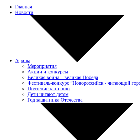
Главная
Новости
Афиша
Мероприятия
Акции и конкурсы
Великая война – великая Победа
Фестиваль-конкурс “Новороссийск - читающий гор
Почтение к чтению
Дети читают детям
Год защитника Отечества