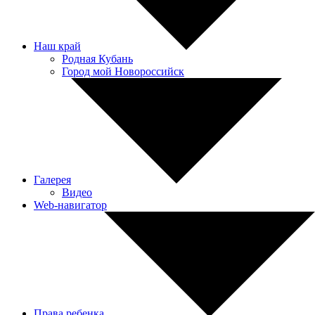
Наш край
Родная Кубань
Город мой Новороссийск
Галерея
Видео
Web-навигатор
Права ребенка