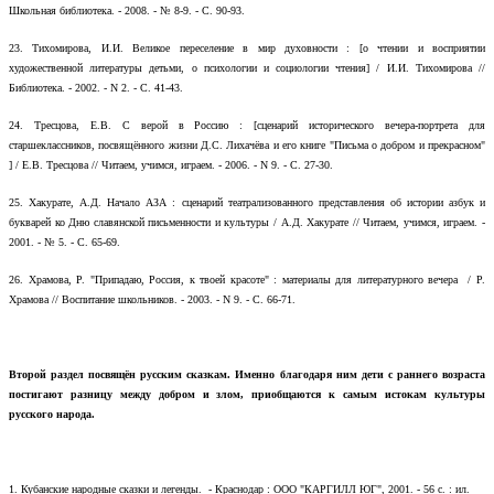
Школьная библиотека. - 2008. - № 8-9. - С. 90-93.
23.
Тихомирова, И.И. Великое переселение в мир духовности : [о чтении и восприятии
художественной литературы детьми, о психологии и социологии чтения] / И.И. Тихомирова //
Библиотека. - 2002. - N 2. - С. 41-43.
24.
Тресцова, Е.В. С верой в Россию : [сценарий исторического вечера-портрета для
старшеклассников, посвящённого жизни Д.С. Лихачёва и его книге "Письма о добром и прекрасном"
] / Е.В. Тресцова // Читаем, учимся, играем. - 2006. - N 9. - С. 27-30.
25.
Хакурате, А.Д. Начало АЗА : сценарий театрализованного представления об истории азбук и
букварей ко Дню славянской письменности и культуры / А.Д. Хакурате // Читаем, учимся, играем. -
2001. - № 5. - С. 65-69.
26.
Храмова, Р. "Припадаю, Россия, к твоей красоте" : материалы для литературного вечера / Р.
Храмова // Воспитание школьников. - 2003. - N 9. - С. 66-71.
Второй раздел посвящён русским сказкам. Именно благодаря ним дети с раннего возраста
постигают разницу между добром и злом, приобщаются к самым истокам культуры
русского народа.
1.
Кубанские народные сказки и легенды. - Краснодар : ООО "КАРГИЛЛ ЮГ", 2001. - 56 с. : ил.