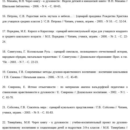
15.
Махаева, В.П. Через книгу - к духовности : Неделя детской и юношеской книги / В.П. Махаева //
Школьная библиотека. - 2006. - N 4. - С. 60-65.
16.
Петрова, С.В. Радостная весть звучала в небесах... : [сценарий праздника Рождества Христова
для учащихся средних классов ] / С.В. Петрова // Читаем, учимся, играем. - 2005. - N 10. - С. 52-54.
17.
Порядина, М.Е. Кирилл и Кириллица : сценарий интеллектуальной игры для учащихся младшего
и среднего школьного возраста / М.Е. Порядина // Читаем, учимся, играем. - 2000. - № 2. - С. 22-
24.
18.
Синегузова, Г. Колокольная Русь : сценарий спектакля, посвященного отечественной истории,
народным обрядам, пасхальным торжествам / Г. Синегузова // Дошкольное образование: Прил. к газ.
"Пе. - 2003. - N 7. - С. 22-23.
19.
Скокова, Г.В. Современные методы духовно-нравственного воспитания : воспитание школьников
/ Г.В. Скокова // Начальная школа. - 2006. - N 11. - С. 45-49.
20.
Смирнова, Е. Истоки отзывчивости : по материалам анализа вальдорфской педагогики о
становлении нравственности и духовности / Е. Смирнова // Дошкольное воспитание. - 2002. - N 1. -
С. 65-70.
21.
Соболева, Г.В. Спаситель мира : сценарий кукольного представления / Г.В. Соболева // Читаем,
учимся, играем. - 2003. - № 9. - С. 81-83.
22.
Тимербаева, М.И. Через книгу - к духовности : учебно-воспитательный проект по духовно-
нравственному воспитанию и социализации детей и подростков 3-9-х классов / М.И. Тимербаева //