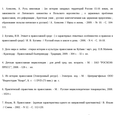
1.
Алексеев, А. Русь невеликая : [из истории западных территорий России 15-16 веков, их
зависимости от Литовского княжества и Польского королевства ; о церковных проблемах
православия, его реформации ; Брестская уния ; русское книгопечатание как церковная прерогатива ;
образование польско-литовское и русское] / А. Алексеев // Наука и жизнь. - 2009. - № 10. - С. 104-
111.
2.
Бугаева, И.В. Этикет в православной среде : [ о характерных этикетных особенностях и правилах в
православной среде] / И. В. Бугаева // Русский язык в школе и дома. - 2006. - N 4. - С. 16-18.
3.
Дело мира и любви : очерки истории и культуры православия на Кубани / науч. ред. О.В.Матвеев.
- Краснодар : Православный Екатеринодар : Традиция, 2009. - 304 с. : 32 с. ил.
4.
Детская православная энциклопедия : для детей сред. шк. возраста. - М. : ЗАО "РОСМЭН-
ПРЕСС", 2008. - 128 с. : ил.
5.
Из истории православия [Электронный ресурс]. - Электрон. изд. - М. : Центрнаучфильм: ООО
"Видеостудия "Кварт", Б. г. - 1 DVD (73 мин.): цв. с.
6.
Практический справочник по православию. - М. : Русское энциклопедическое товарищество, 2008.
- 1024 с.
7.
Ильин, В. Православие : [краткая характеристика одного из направлений христианства] / В. Ильин
// Смена. - 2002. - N 12. - С. 112-120.