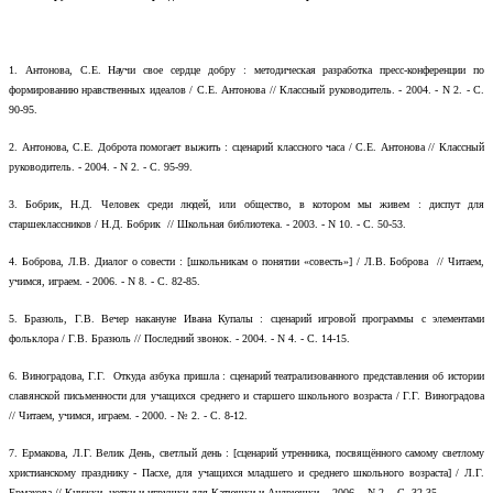
1.
Антонова, С.Е. Научи свое сердце добру : методическая разработка пресс-конференции по
формированию нравственных идеалов / С.Е. Антонова // Классный руководитель. - 2004. - N 2. - С.
90-95.
2.
Антонова, С.Е. Доброта помогает выжить : сценарий классного часа / С.Е. Антонова // Классный
руководитель. - 2004. - N 2. - С. 95-99.
3.
Бобрик, Н.Д. Человек среди людей, или общество, в котором мы живем : диспут для
старшеклассников / Н.Д. Бобрик // Школьная библиотека. - 2003. - N 10. - С. 50-53.
4.
Боброва, Л.В. Диалог о совести : [школьникам о понятии «совесть»] / Л.В. Боброва // Читаем,
учимся, играем. - 2006. - N 8. - С. 82-85.
5.
Бразюль, Г.В. Вечер накануне Ивана Купалы : сценарий игровой программы с элементами
фольклора / Г.В. Бразюль // Последний звонок. - 2004. - N 4. - С. 14-15.
6.
Виноградова, Г.Г. Откуда азбука пришла : сценарий театрализованного представления об истории
славянской письменности для учащихся среднего и старшего школьного возраста / Г.Г. Виноградова
// Читаем, учимся, играем. - 2000. - № 2. - С. 8-12.
7.
Ермакова, Л.Г. Велик День, светлый день : [сценарий утренника, посвящённого самому светлому
христианскому празднику - Пасхе, для учащихся младшего и среднего школьного возраста] / Л.Г.
Ермакова // Книжки, нотки и игрушки для Катюшки и Андрюшки. - 2006. - N 2. - С. 32-35.