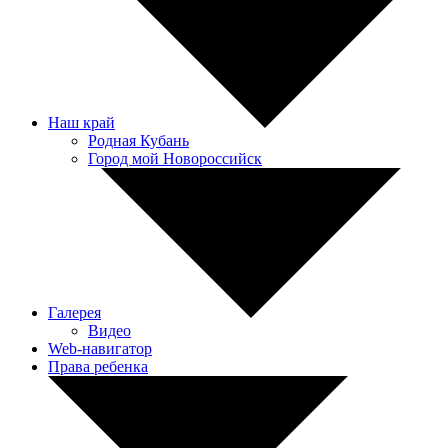
Наш край
Родная Кубань
Город мой Новороссийск
Галерея
Видео
Web-навигатор
Права ребенка