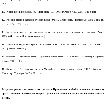
48 с.
11.
Русские народные сказки / ил. И.Билибина. - М. : Эгмонт Россия ЛТД, 2005. - 320 с. : ил.
12.
Чудесные сказки : народные русские сказки / худож. С.Миронова. - Волгоград : Ниж.-Волж. кн.
изд-во, 1992. - 176 с. : ил.
13.
Кот, петух и лиса : русские народные сказки : для дошк. и мл. шк. возраста. - Смоленск : Русич,
2003. - 64 с. : ил. - (Для самых маленьких).
14.
Сказки кота Мурлыки / худож. М.Соловьев. - М. : ООО "АСТ-ПРЕСС СКД", 2009. - 144 с. :
ил. - (Читаем малышам).
15.
Ткаченко, Е. Кубанские сказки. Серебряная книга сказок / Е. Ткаченко. - Краснодар : Раритеты
Кубани, 2009. - 96 с. : ил.
16.
Захарова, С.А. Приключения ежа Митрофана : экологические сказки / С.А. Захарова. -
Краснодар : Традиция, 2010. - 80 с. : ил.
В третьем разделе вы узнаете, что же такое Православие, поймёте, в чём его отличие от
других религий, прочтёте об истории одного из основополагающих религиозных течений
России.