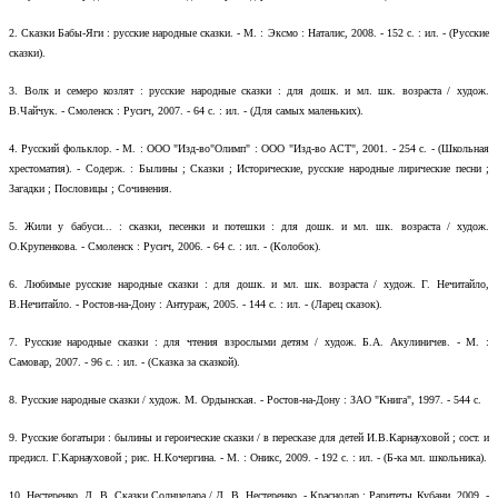
2.
Сказки Бабы-Яги : русские народные сказки. - М. : Эксмо : Наталис, 2008. - 152 с. : ил. - (Русские
сказки).
3.
Волк и семеро козлят : русские народные сказки : для дошк. и мл. шк. возраста / худож.
В.Чайчук. - Смоленск : Русич, 2007. - 64 с. : ил. - (Для самых маленьких).
4.
Русский фольклор. - М. : ООО "Изд-во"Олимп" : ООО "Изд-во АСТ", 2001. - 254 с. - (Школьная
хрестоматия). - Содерж. : Былины ; Сказки ; Исторические, русские народные лирические песни ;
Загадки ; Пословицы ; Сочинения.
5.
Жили у бабуси... : сказки, песенки и потешки : для дошк. и мл. шк. возраста / худож.
О.Крупенкова. - Смоленск : Русич, 2006. - 64 с. : ил. - (Колобок).
6.
Любимые русские народные сказки : для дошк. и мл. шк. возраста / худож. Г. Нечитайло,
В.Нечитайло. - Ростов-на-Дону : Антураж, 2005. - 144 с. : ил. - (Ларец сказок).
7.
Русские народные сказки : для чтения взрослыми детям / худож. Б.А. Акулиничев. - М. :
Самовар, 2007. - 96 с. : ил. - (Сказка за сказкой).
8.
Русские народные сказки / худож. М. Ордынская. - Ростов-на-Дону : ЗАО "Книга", 1997. - 544 с.
9.
Русские богатыри : былины и героические сказки / в пересказе для детей И.В.Карнауховой ; сост. и
предисл. Г.Карнауховой ; рис. Н.Кочергина. - М. : Оникс, 2009. - 192 с. : ил. - (Б-ка мл. школьника).
10.
Нестеренко, Д. В. Сказки Солнцедара / Д. В. Нестеренко. - Краснодар : Раритеты Кубани, 2009. -