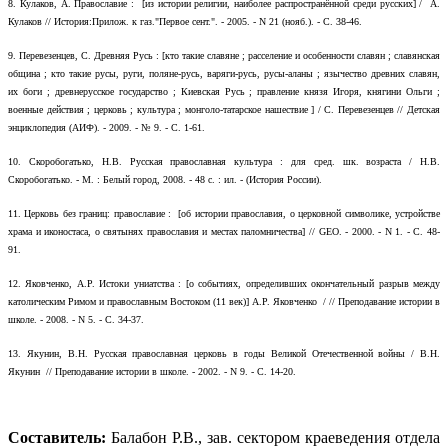
8.
Кулаков, А. Православие : [из истории религии, наиболее распространённой среди русских] / А.
Кулаков // История:Прилож. к газ."Первое сент.". - 2005. - N 21 (нояб.). - С. 38-46.
9.
Перевезенцев, С. Древняя Русь : [кто такие славяне ; расселение и особенности славян ; славянская
община ; кто такие русы, руги, поляне-русь, варяги-русь, русы-аланы ; язычество древних славян,
их боги ; древнерусское государство ; Киевская Русь ; правление князя Игоря, княгини Ольги ;
военные действия ; церковь ; культура ; монголо-татарское нашествие ] / С. Перевезенцев // Детская
энциклопедия (АИФ). - 2009. - № 9. - С. 1-61.
10.
Скоробогатько, Н.В. Русская православная культура : для сред. шк. возраста / Н.В.
Скоробогатько. - М. : Белый город, 2008. - 48 с. : ил. - (История России).
11.
Церковь без границ: православие : [об истории православия, о церковной символике, устройстве
храма и иконостаса, о святынях православия и местах паломничества] // GEO. - 2000. - N 1. - С. 48-
91.
12.
Яковченко, А.Р. Истоки униатства : [о событиях, определивших окончательный разрыв между
католическим Римом и православным Востоком (11 век)] А.Р. Яковченко / // Преподавание истории в
школе. - 2008. - N 5. - С. 34-37.
13.
Якунин, В.Н. Русская православная церковь в годы Великой Отечественной войны / В.Н.
Якунин // Преподавание истории в школе. - 2002. - N 9. - С. 14-20.
Составитель:
Балабон Р.В., зав. сектором краеведения отдела