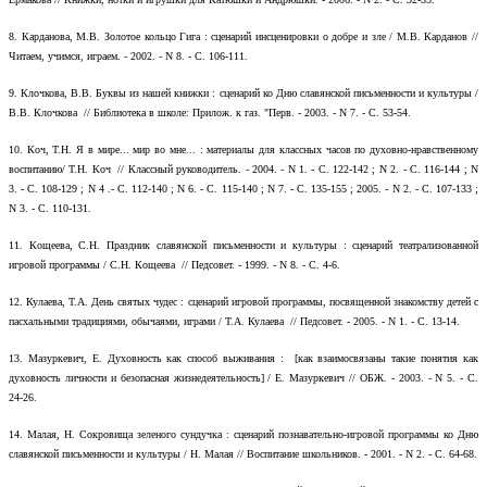
8.
Карданова, М.В. Золотое кольцо Гига : сценарий инсценировки о добре и зле / М.В. Карданов //
Читаем, учимся, играем. - 2002. - N 8. - С. 106-111.
9.
Клочкова, В.В. Буквы из нашей книжки : сценарий ко Дню славянской письменности и культуры /
В.В. Клочкова // Библиотека в школе: Прилож. к газ. "Перв. - 2003. - N 7. - С. 53-54.
10.
Коч, Т.Н. Я в мире... мир во мне... : материалы для классных часов по духовно-нравственному
воспитанию/ Т.Н. Коч // Классный руководитель. - 2004. - N 1. - С. 122-142 ; N 2. - С. 116-144 ; N
3. - С. 108-129 ; N 4 .- С. 112-140 ; N 6. - С. 115-140 ; N 7. - С. 135-155 ; 2005. - N 2. - С. 107-133 ;
N 3. - С. 110-131.
11.
Кощеева, С.Н. Праздник славянской письменности и культуры : сценарий театрализованной
игровой программы / С.Н. Кощеева // Педсовет. - 1999. - N 8. - С. 4-6.
12.
Кулаева, Т.А. День святых чудес : сценарий игровой программы, посвященной знакомству детей с
пасхальными традициями, обычаями, играми / Т.А. Кулаева // Педсовет. - 2005. - N 1. - С. 13-14.
13.
Мазуркевич, Е. Духовность как способ выживания : [как взаимосвязаны такие понятия как
духовность личности и безопасная жизнедеятельность] / Е. Мазуркевич // ОБЖ. - 2003. - N 5. - С.
24-26.
14.
Малая, Н. Сокровища зеленого сундучка : сценарий познавательно-игровой программы ко Дню
славянской письменности и культуры / Н. Малая // Воспитание школьников. - 2001. - N 2. - С. 64-68.