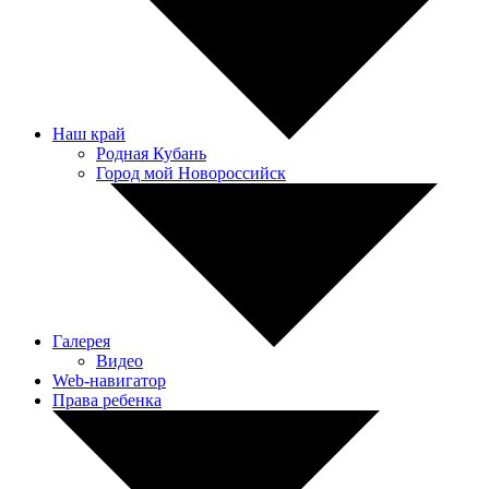
Наш край
Родная Кубань
Город мой Новороссийск
Галерея
Видео
Web-навигатор
Права ребенка