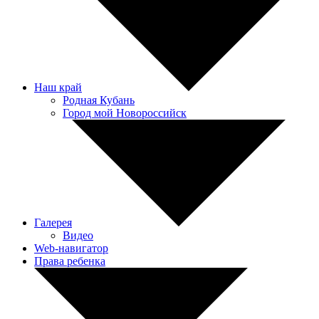
Наш край
Родная Кубань
Город мой Новороссийск
Галерея
Видео
Web-навигатор
Права ребенка