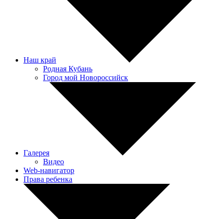
Наш край
Родная Кубань
Город мой Новороссийск
Галерея
Видео
Web-навигатор
Права ребенка