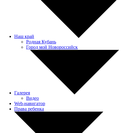
Наш край
Родная Кубань
Город мой Новороссийск
Галерея
Видео
Web-навигатор
Права ребенка