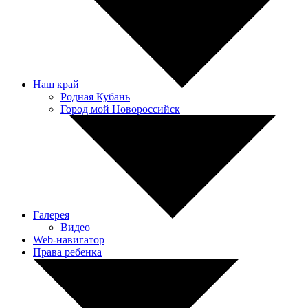
Наш край
Родная Кубань
Город мой Новороссийск
Галерея
Видео
Web-навигатор
Права ребенка