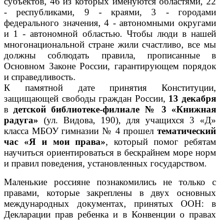
субъектов, 46 из которых именуются областями, 22
- республиками, 9 - краями, 3 - городами
федерального значения, 4 - автономными округами
и 1 - автономной областью. Чтобы люди в нашей
многонациональной стране жили счастливо, все мы
должны соблюдать правила, прописанные в
Основном Законе России, гарантирующем порядок
и справедливость.
К памятной дате принятия Конституции,
защищающей свободы граждан России,
13 декабря
в
детской библиотеке-филиале № 3 «Книжная
радуга»
(ул. Видова, 190), для учащихся 3 «Д»
класса МБОУ гимназии № 4 прошел
тематический
час «Я и мои права»
, который помог ребятам
научиться ориентироваться в бескрайнем море норм
и правил поведения, установленных государством.
Маленькие россияне познакомились не только с
правами, которые закреплены в двух основных
международных документах, принятых ООН: в
Декларации прав ребенка и в Конвенции о правах