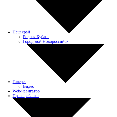
Наш край
Родная Кубань
Город мой Новороссийск
Галерея
Видео
Web-навигатор
Права ребенка