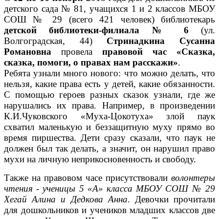
детского сада № 81, учащихся 1 и 2 классов МБОУ
СОШ № 29 (всего 421 человек) библиотекарь
детской библиотеки-филиала № 6
(ул.
Волгоградская, 44)
Стринадкина Сусанна
Романовна
провела
правовой час «Сказка,
сказка, помоги, о правах нам расскажи»
.
Ребята узнали много нового: что можно делать, что
нельзя, какие права есть у детей, какие обязанности.
С помощью героев разных сказок узнали, где же
нарушались их права. Например, в произведении
К.И.Чуковского «Муха-Цокотуха» злой паук
схватил маленькую и беззащитную муху прямо во
время пиршества. Дети сразу сказали, что паук не
должен был так делать, а значит, он нарушил право
мухи на личную неприкосновенность и свободу.
Также на правовом часе присутствовали
волонтеры
чтения - ученицы 5 «А» класса МБОУ СОШ № 29
Хегай Алина и Дедкова Анна
. Девочки прочитали
для дошкольников и учеников младших классов две