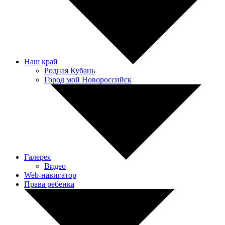
Наш край
Родная Кубань
Город мой Новороссийск
Галерея
Видео
Web-навигатор
Права ребенка