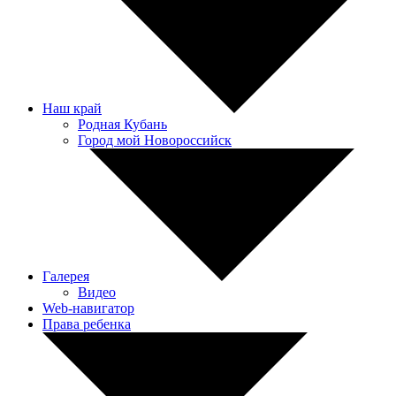
Наш край
Родная Кубань
Город мой Новороссийск
Галерея
Видео
Web-навигатор
Права ребенка