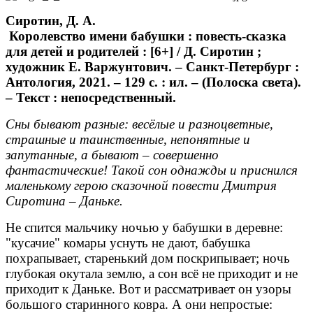
Сиротин, Д. А.
Королевство имени бабушки : повесть-сказка
для детей и родителей : [6+] / Д. Сиротин ;
художник Е. Варжунтович. – Санкт-Петербург :
Антология, 2021. – 129 с. : ил. – (Полоска света).
– Текст : непосредственный.
Сны бывают разные: весёлые и разноцветные,
страшные и таинственные, непонятные и
запутанные, а бывают
–
совершенно
фантастические! Такой сон однажды и приснился
маленькому герою сказочной повести Дмитрия
Сиротина – Даньке.
Не спится мальчику ночью у бабушки в деревне:
"кусачие" комары уснуть не дают, бабушка
похрапывает, старенький дом поскрипывает; ночь
глубокая окутала землю, а сон всё не приходит и не
приходит к Даньке. Вот и рассматривает он узоры
большого старинного ковра. А они непростые: