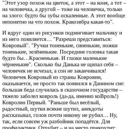
"Этот узор похож на цветок, а этот – на коня, а тот –
на человечка, а другой – тоже на человечка, только
на злого: будто бы зубы оскаленные. А этот вообще
непонятно на что похож. Кракозябра какая-то".
И вдруг один из рисунков подмигивает мальчику и
из него появляется… "Разреши представиться:
Ковровый". "Ручки тоненькие, синенькие, ножки
тоненькие, зелёненькие. Посредине головка такая
будто бы…Красненькая. И глазки маленькие
чёрненькие". Сколько бы Данька не щипал себя –
человечек не исчезал, а сон не заканчивался!
Человечек Ковровый из страны Ковровии,
оказывается, не просто так появился в Данином сне:
большая беда случилась в сказочном государстве –
тяжело заболел ковроль (да-да, именно коВроль!)
Ковролин Первый. "Раньше был весёлый,
радостный, шутки всякие шутил, анекдоты
рассказывал, голов почти никому не рубил… Ну,
так, если совсем уж разбойник попадётся. Для
профилактики. Отрубит – и на место прикрутит: