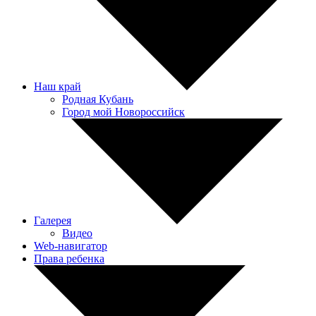
Наш край
Родная Кубань
Город мой Новороссийск
Галерея
Видео
Web-навигатор
Права ребенка